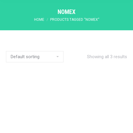
NOMEX
You are here:
HOME
PRODUCTS TAGGED “NOMEX”
Showing all 3 results