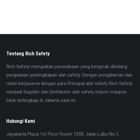
Mohon konfirmasi terlebih dahulu sebelum memesan
untuk memastikan stock . Caranya hubungi pada nomor
yang tercantum di website. Kami juga menyediakan
berbagai alat safety lainnya sesuai kebutuhan Anda.
Tentang Rich Safety
Rich Safety merupakan perusahaan yang bergerak dibidang
pengadaan perlengkapan alat safety. Dengan pengalaman dan
relasi kerjasama dengan para Prinsipal alat safety Rich Safety
menjadi Supplier dan Distributor alat safety import maupun
lokal terlengkap di Jakarta saat ini.
Hubungi Kami
Jayakarta Plaza 1st Floor Room 1059, Jalan Labu No.1,