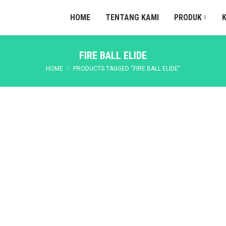
HOME
TENTANG KAMI
PRODUK
FIRE BALL ELIDE
You are here:
HOME
PRODUCTS TAGGED “FIRE BALL ELIDE”