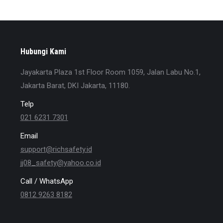
Hanya akan aktif ketika kontak dengan nyala api langsung.
Hubungi Kami
Jayakarta Plaza 1st Floor Room 1059, Jalan Labu No.1,
Jakarta Barat, DKI Jakarta, 11180.
Telp
021 6231 7301
Email
support@richsafety.id
jj08_safety@yahoo.co.id
Call / WhatsApp
0812 9263 8182