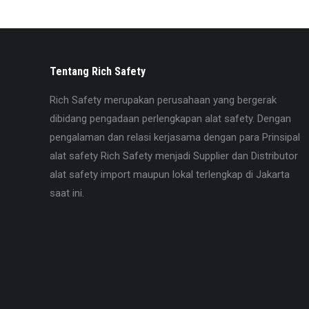
Tentang Rich Safety
Rich Safety merupakan perusahaan yang bergerak
dibidang pengadaan perlengkapan alat safety. Dengan
pengalaman dan relasi kerjasama dengan para Prinsipal
alat safety Rich Safety menjadi Supplier dan Distributor
alat safety import maupun lokal terlengkap di Jakarta
saat ini.