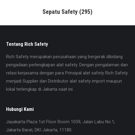
Sepatu Safety
(295)
Tentang Rich Safety
Rich Safety merupakan perusahaan yang bergerak dibidang
pengadaan perlengkapan alat safety. Dengan pengalaman dan
relasi kerjasama dengan para Prinsipal alat safety Rich Safety
menjadi Supplier dan Distributor alat safety import maupun
lokal terlengkap di Jakarta saat ini.
Hubungi Kami
Jayakarta Plaza 1st Floor Room 1059, Jalan Labu No.1,
Jakarta Barat, DKI Jakarta, 11180.