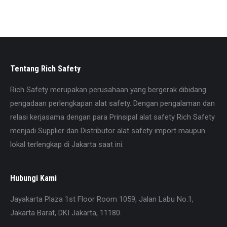
produk unggulan dengan harga kompetitif.
Silahkan hubungi kami untuk info detail.
Tentang Rich Safety
Rich Safety merupakan perusahaan yang bergerak dibidang
pengadaan perlengkapan alat safety. Dengan pengalaman dan
relasi kerjasama dengan para Prinsipal alat safety Rich Safety
menjadi Supplier dan Distributor alat safety import maupun
lokal terlengkap di Jakarta saat ini.
Hubungi Kami
Jayakarta Plaza 1st Floor Room 1059, Jalan Labu No.1,
Jakarta Barat, DKI Jakarta, 11180.