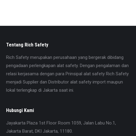
untuk memastikan stock. Caranya hubungi pada nomor
yang tercantum di website. Kami juga menyediakan
berbagai alat safety lainnya sesuai kebutuhan Anda.
Tentang Rich Safety
Rich Safety merupakan perusahaan yang bergerak dibidang
pengadaan perlengkapan alat safety. Dengan pengalaman dan
relasi kerjasama dengan para Prinsipal alat safety Rich Safety
menjadi Supplier dan Distributor alat safety import maupun
lokal terlengkap di Jakarta saat ini.
Hubungi Kami
Jayakarta Plaza 1st Floor Room 1059, Jalan Labu No.1,
Jakarta Barat, DKI Jakarta, 11180.