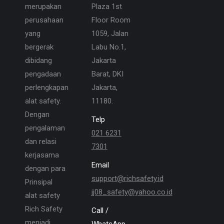
merupakan
Plaza 1st
perusahaan
Floor Room
yang
1059, Jalan
bergerak
Labu No.1,
dibidang
Jakarta
pengadaan
Barat, DKI
perlengkapan
Jakarta,
alat safety.
11180.
Dengan
Telp
pengalaman
021 6231
dan relasi
7301
kerjasama
Email
dengan para
support@richsafety.id
Prinsipal
jj08_safety@yahoo.co.id
alat safety
Rich Safety
Call /
menjadi