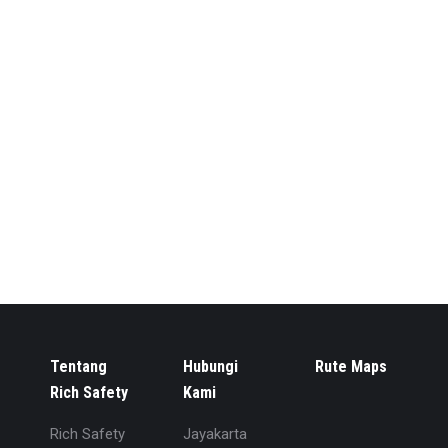
Leopard ini. Menawarkan keunggulan –
keunggulan, antara lain:
Excellent quality
Applicable crowd
Absolute quality assurance
More heat resistance
Lightweight and wearing comfort
Mohon konfirmasi terlebih dahulu sebelum
memesan untuk memastikan stock. Caranya
hubungi pada nomor yang tercantum di website.
Kami juga menyediakan berbagai alat safety
lainnya sesuai kebutuhan Anda.
Tentang
Hubungi
Rute Maps
Rich Safety
Kami
Rich Safety
Jayakarta