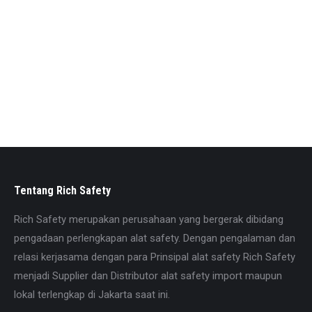
– split premium cowhide material
– Length 16″ in Blue color with wide GOLDEN DOUBLE
PALM and KEVLAR STITCHED
– Lining cotton Material
Mohon konfirmasi terlebih dahulu sebelum memesan
untuk memastikan stock . Caranya hubungi pada nomor
yang tercantum di website
Tentang Rich Safety
Rich Safety merupakan perusahaan yang bergerak dibidang
pengadaan perlengkapan alat safety. Dengan pengalaman dan
relasi kerjasama dengan para Prinsipal alat safety Rich Safety
menjadi Supplier dan Distributor alat safety import maupun
lokal terlengkap di Jakarta saat ini.