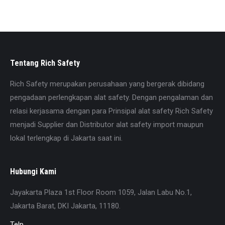
yang tercantum di website. Kami juga menyediakan
berbagai alat safety lainnya sesuai kebutuhan Anda.
Tentang Rich Safety
Rich Safety merupakan perusahaan yang bergerak dibidang
pengadaan perlengkapan alat safety. Dengan pengalaman dan
relasi kerjasama dengan para Prinsipal alat safety Rich Safety
menjadi Supplier dan Distributor alat safety import maupun
lokal terlengkap di Jakarta saat ini.
Hubungi Kami
Jayakarta Plaza 1st Floor Room 1059, Jalan Labu No.1,
Jakarta Barat, DKI Jakarta, 11180.
Telp