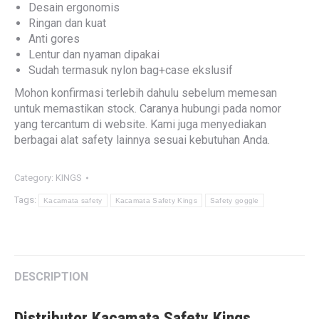
Desain ergonomis
Ringan dan kuat
Anti gores
Lentur dan nyaman dipakai
Sudah termasuk nylon bag+case ekslusif
Mohon konfirmasi terlebih dahulu sebelum memesan
untuk memastikan stock. Caranya hubungi pada nomor
yang tercantum di website. Kami juga menyediakan
berbagai alat safety lainnya sesuai kebutuhan Anda.
Category:
KINGS
Tags:
Kacamata safety
Kacamata Safety Kings
Safety goggle
DESCRIPTION
Distributor Kacamata Safety Kings