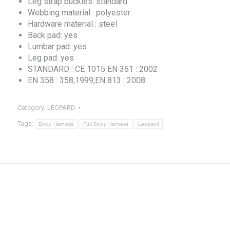
Leg strap buckles: standard
Webbing material : polyester
Hardware material : steel
Back pad: yes
Lumbar pad: yes
Leg pad: yes
STANDARD : CE 1015 EN 361 : 2002
EN 358 : 358,1999,EN 813 : 2008
Category:
LEOPARD
Tags:
Body Harness
Full Body Harness
Leopard