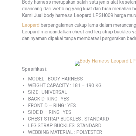
Body harness merupakan salah satu jenis alat keselam
dirancang dari webbing yang kuat dan bisa menahan b
Kami Jual body harness Leopard LPSH009 harga murah 
Leopard
berpengalaman cukup lama dalam merancang d
Leopard mengandalkan chest and leg strap buckles 
dan nyaman dipakai tanpa membatasi pergerakan bada
Spesifikasi:
MODEL : BODY HARNESS
WEIGHT CAPACITY : 181 – 190 KG
SIZE : UNIVERSAL
BACK D-RING : YES
FRONT D – RING : YES
SIDE D – RING : YES
CHEST STRAP BUCKLES : STANDARD
LEG STRAP BUCKLES: STANDARD
WEBBING MATERIAL : POLYESTER