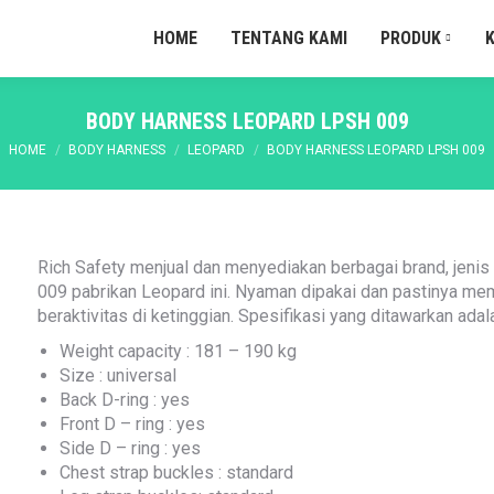
HOME
TENTANG KAMI
PRODUK
BODY HARNESS LEOPARD LPSH 009
You are here:
HOME
BODY HARNESS
LEOPARD
BODY HARNESS LEOPARD LPSH 009
Rich Safety menjual dan menyediakan berbagai brand, jeni
009 pabrikan Leopard ini. Nyaman dipakai dan pastinya me
beraktivitas di ketinggian. Spesifikasi yang ditawarkan adal
Weight capacity : 181 – 190 kg
Size : universal
Back D-ring : yes
Front D – ring : yes
Side D – ring : yes
Chest strap buckles : standard