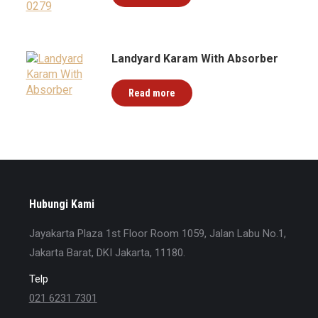
Landyard Karam With Absorber
Read more
Hubungi Kami
Jayakarta Plaza 1st Floor Room 1059, Jalan Labu No.1,
Jakarta Barat, DKI Jakarta, 11180.
Telp
021 6231 7301