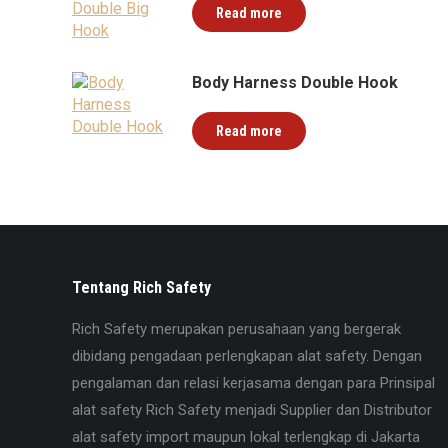
Read more
Body Harness Double Hook
Read more
Tentang Rich Safety
Rich Safety merupakan perusahaan yang bergerak
dibidang pengadaan perlengkapan alat safety. Dengan
pengalaman dan relasi kerjasama dengan para Prinsipal
alat safety Rich Safety menjadi Supplier dan Distributor
alat safety import maupun lokal terlengkap di Jakarta