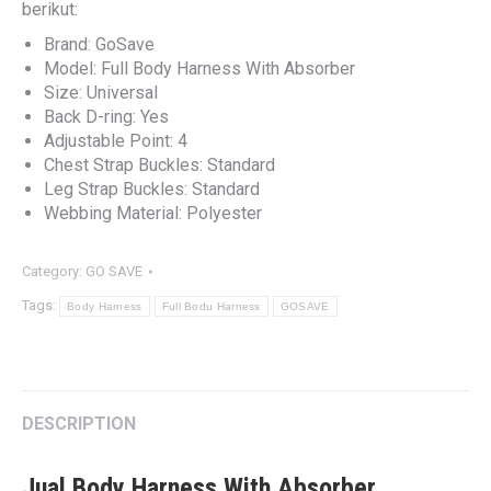
berikut:
Brand: GoSave
Model: Full Body Harness With Absorber
Size: Universal
Back D-ring: Yes
Adjustable Point: 4
Chest Strap Buckles: Standard
Leg Strap Buckles: Standard
Webbing Material: Polyester
Category:
GO SAVE
Tags:
Body Harness
Full Bodu Harness
GOSAVE
DESCRIPTION
Jual Body Harness With Absorber