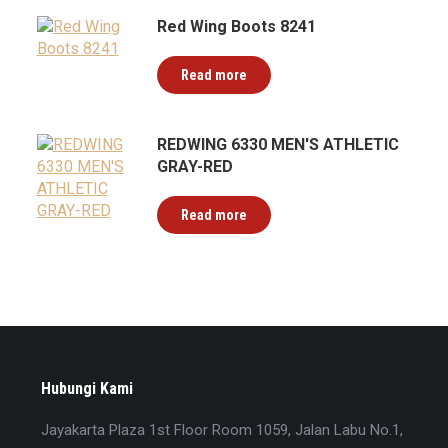
Red Wing Boots 8241
Read more
REDWING 6330 MEN'S ATHLETIC
GRAY-RED
Read more
Hubungi Kami
Jayakarta Plaza 1st Floor Room 1059, Jalan Labu No.1,