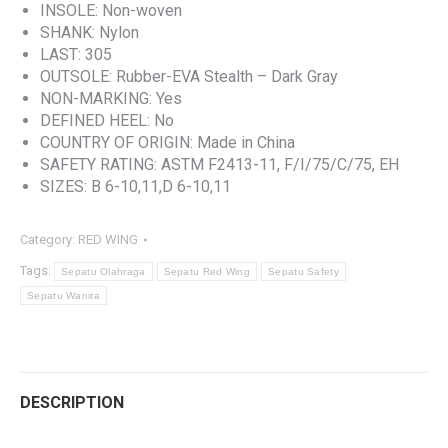
INSOLE: Non-woven
SHANK: Nylon
LAST: 305
OUTSOLE: Rubber-EVA Stealth – Dark Gray
NON-MARKING: Yes
DEFINED HEEL: No
COUNTRY OF ORIGIN: Made in China
SAFETY RATING: ASTM F2413-11, F/I/75/C/75, EH
SIZES: B 6-10,11,D 6-10,11
Category:
RED WING
Tags:
Sepatu Olahraga
Sepatu Red Wing
Sepatu Safety
Sepatu Wanita
DESCRIPTION