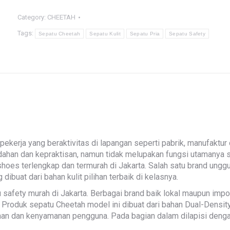
Category:
CHEETAH
Tags:
Sepatu Cheetah
Sepatu Kulit
Sepatu Pria
Sepatu Safety
ekerja yang beraktivitas di lapangan seperti pabrik, manufaktur
dahan dan kepraktisan, namun tidak melupakan fungsi utamanya s
hoes terlengkap dan termurah di Jakarta. Salah satu brand ungg
buat dari bahan kulit pilihan terbaik di kelasnya.
u safety murah di Jakarta. Berbagai brand baik lokal maupun im
. Produk sepatu Cheetah model ini dibuat dari bahan Dual-Densit
n dan kenyamanan pengguna. Pada bagian dalam dilapisi dengan 