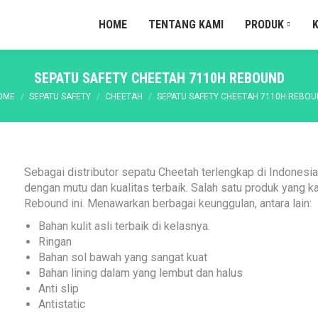
HOME
TENTANG KAMI
PRODUK
SEPATU SAFETY CHEETAH 7110H REBOUND
ou are here:
OME
SEPATU SAFETY
CHEETAH
SEPATU SAFETY CHEETAH 7110H REBOU
Sebagai distributor sepatu Cheetah terlengkap di Indonesi
dengan mutu dan kualitas terbaik. Salah satu produk yang
Rebound ini. Menawarkan berbagai keunggulan, antara lain:
Bahan kulit asli terbaik di kelasnya.
Ringan
Bahan sol bawah yang sangat kuat
Bahan lining dalam yang lembut dan halus
Anti slip
Antistatic