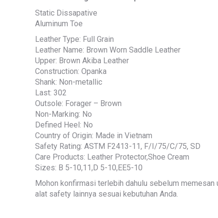
Static Dissapative
Aluminum Toe
Leather Type: Full Grain
Leather Name: Brown Worn Saddle Leather
Upper: Brown Akiba Leather
Construction: Opanka
Shank: Non-metallic
Last: 302
Outsole: Forager – Brown
Non-Marking: No
Defined Heel: No
Country of Origin: Made in Vietnam
Safety Rating: ASTM F2413-11, F/I/75/C/75, SD
Care Products: Leather Protector,Shoe Cream
Sizes: B 5-10,11,D 5-10,EE5-10
Mohon konfirmasi terlebih dahulu sebelum memesan u
alat safety lainnya sesuai kebutuhan Anda.