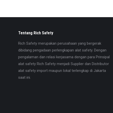
Tentang Rich Safety
Rich Safety merupakan perusahaan yang bergerak
dibidang pengadaan perlengkapan alat safety. Dengan
pengalaman dan relasi kerjasama dengan para Prinsipal
alat safety Rich Safety menjadi Supplier dan Distributor
alat safety import maupun lokal terlengkap di Jakarta
saat ini.