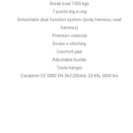
Break load 1500 kgs
7 points big d ring
Detachable dual function system (body harness, seat
harness)
Premium material
Doube x stitching
Comfort pad
Adjustable buckle
Tools hanger
Carabiner CE 0082 EN 362:2004/b, 23 KN, 5000 lbs