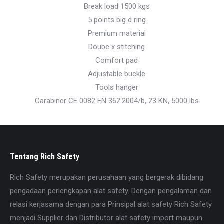
Break load 1500 kgs
5 points big d ring
Premium material
Doube x stitching
Comfort pad
Adjustable buckle
Tools hanger
Carabiner CE 0082 EN 362:2004/b, 23 KN, 5000 lbs
Tentang Rich Safety
Rich Safety merupakan perusahaan yang bergerak dibidang
pengadaan perlengkapan alat safety. Dengan pengalaman dan
relasi kerjasama dengan para Prinsipal alat safety Rich Safety
menjadi Supplier dan Distributor alat safety import maupun