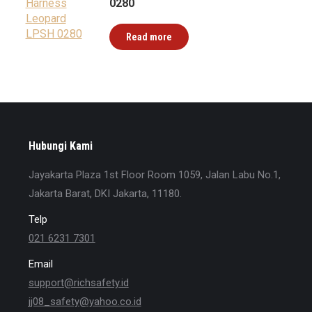
0280
Read more
Hubungi Kami
Jayakarta Plaza 1st Floor Room 1059, Jalan Labu No.1,
Jakarta Barat, DKI Jakarta, 11180.
Telp
021 6231 7301
Email
support@richsafety.id
jj08_safety@yahoo.co.id