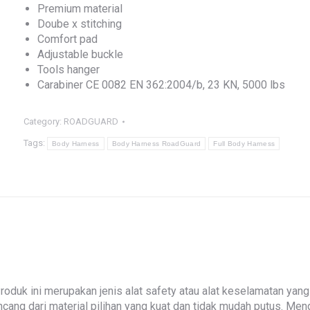
Premium material
Doube x stitching
Comfort pad
Adjustable buckle
Tools hanger
Carabiner CE 0082 EN 362:2004/b, 23 KN, 5000 lbs
Category:
ROADGUARD
Tags:
Body Harness
Body Harness RoadGuard
Full Body Harness
roduk ini merupakan jenis alat safety atau alat keselamatan yang
rancang dari material pilihan yang kuat dan tidak mudah putus.