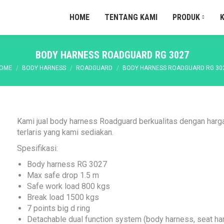
HOME
TENTANG KAMI
PRODUK
BODY HARNESS ROADGUARD RG 3027
ou are here:
OME
BODY HARNESS
ROADGUARD
BODY HARNESS ROADGUARD RG 30
Kami jual body harness Roadguard berkualitas dengan harga
terlaris yang kami sediakan.
Spesifikasi:
Body harness RG 3027
Max safe drop 1.5 m
Safe work load 800 kgs
Break load 1500 kgs
7 points big d ring
Detachable dual function system (body harness, seat ha