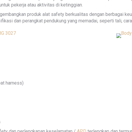
uk pekerja atau aktivitas di ketinggian.
bangkan produk alat safety berkualitas dengan berbagai keung
kasi dan perangkat pendukung yang memadai, seperti tali, carabi
eat harness)
s
safety dan perlengkapan keselamatan /
APD
terlengkap dan termur