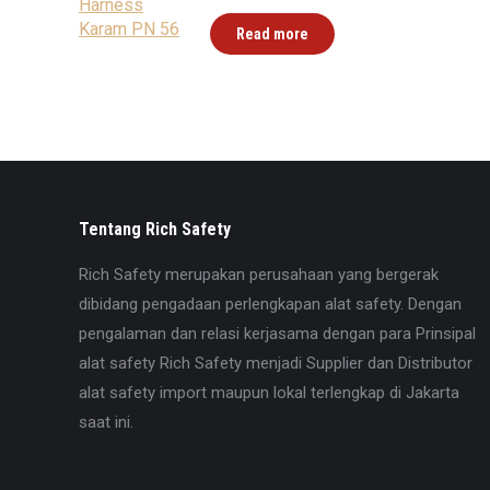
Read more
Tentang Rich Safety
Rich Safety merupakan perusahaan yang bergerak
dibidang pengadaan perlengkapan alat safety. Dengan
pengalaman dan relasi kerjasama dengan para Prinsipal
alat safety Rich Safety menjadi Supplier dan Distributor
alat safety import maupun lokal terlengkap di Jakarta
saat ini.