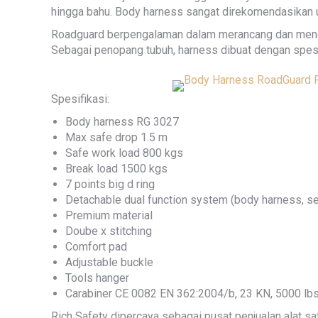
hingga bahu. Body harness sangat direkomendasikan unt
Roadguard berpengalaman dalam merancang dan mengem
Sebagai penopang tubuh, harness dibuat dengan spesifi
Spesifikasi:
Body harness RG 3027
Max safe drop 1.5 m
Safe work load 800 kgs
Break load 1500 kgs
7 points big d ring
Detachable dual function system (body harness, s
Premium material
Doube x stitching
Comfort pad
Adjustable buckle
Tools hanger
Carabiner CE 0082 EN 362:2004/b, 23 KN, 5000 lb
Rich Safety dipercaya sebagai pusat penjualan alat 